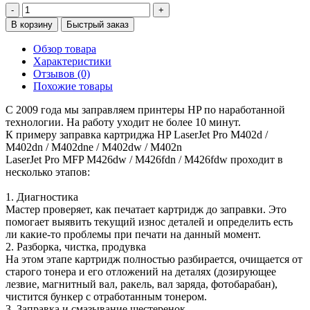
-
+
В корзину
Быстрый заказ
Обзор товара
Характеристики
Отзывов (0)
Похожие товары
С 2009 года мы заправляем принтеры HP по наработанной
технологии. На работу уходит не более 10 минут.
К примеру заправка картриджа HP LaserJet Pro M402d /
M402dn / M402dne / M402dw / M402n
LaserJet Pro MFP M426dw / M426fdn / M426fdw проходит в
несколько этапов:
1. Диагностика
Мастер проверяет, как печатает картридж до заправки. Это
помогает выявить текущий износ деталей и определить есть
ли какие-то проблемы при печати на данный момент.
2. Разборка, чистка, продувка
На этом этапе картридж полностью разбирается, очищается от
старого тонера и его отложений на деталях (дозирующее
лезвие, магнитный вал, ракель, вал заряда, фотобарабан),
чистится бункер с отработанным тонером.
3. Заправка и смазывание шестеренок