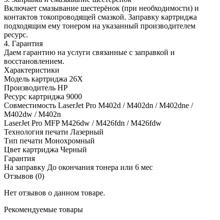
Включает смазывание шестерёнок (при необходимости) и
контактов токопроводящей смазкой. Заправку картриджа
подходящим ему тонером на указанный производителем
ресурс.
4. Гарантия
Даем гарантию на услуги связанные с заправкой и
восстановлением.
Характеристики
Модель картриджа
26X
Производитель
HP
Ресурс картриджа
9000
Совместимость
LaserJet Pro M402d / M402dn / M402dne /
M402dw / M402n
LaserJet Pro MFP M426dw / M426fdn / M426fdw
Технология печати
Лазерный
Тип печати
Монохромный
Цвет картриджа
Черный
Гарантия
На заправку
До окончания тонера или 6 мес
Отзывов (0)
Нет отзывов о данном товаре.
Рекомендуемые товары