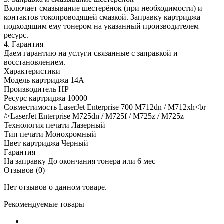
Включает смазывание шестерёнок (при необходимости) и
контактов токопроводящей смазкой. Заправку картриджа
подходящим ему тонером на указанный производителем
ресурс.
4. Гарантия
Даем гарантию на услуги связанные с заправкой и
восстановлением.
Характеристики
Модель картриджа
14A
Производитель
HP
Ресурс картриджа
10000
Совместимость
LaserJet Enterprise 700 M712dn / M712xh<br
/>LaserJet Enterprise M725dn / M725f / M725z / M725z+
Технология печати
Лазерный
Тип печати
Монохромный
Цвет картриджа
Черный
Гарантия
На заправку
До окончания тонера или 6 мес
Отзывов (0)
Нет отзывов о данном товаре.
Рекомендуемые товары