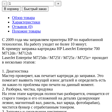
-
+
В корзину
Быстрый заказ
Обзор товара
Характеристики
Отзывов (0)
Похожие товары
С 2009 года мы заправляем принтеры HP по наработанной
технологии. На работу уходит не более 10 минут.
К примеру заправка картриджа HP LaserJet Enterprise 700
M712dn / M712xh
LaserJet Enterprise M725dn / M725f / M725z / M725z+ проходит
в несколько этапов:
1. Диагностика
Мастер проверяет, как печатает картридж до заправки. Это
помогает выявить текущий износ деталей и определить есть
ли какие-то проблемы при печати на данный момент.
2. Разборка, чистка, продувка
На этом этапе картридж полностью разбирается, очищается от
старого тонера и его отложений на деталях (дозирующее
лезвие, магнитный вал, ракель, вал заряда, фотобарабан),
чистится бункер с отработанным тонером.
3. Заправка и смазывание шестеренок