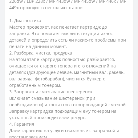
226dw / LBP 228x / MF 443dw / MF 445dw / MF 446x / MF
449x проходит в несколько этапов:
1. Диагностика
Мастер проверяет, как печатает картридж до
заправки. Это помогает выявить текущий износ
деталей и определить есть ли какие-то проблемы при
печати на данный момент.
2. Разборка, чистка, продувка
На этом этапе картридж полностью разбирается,
очищается от старого тонера и его отложений на
деталях (дозирующее лезвие, магнитный вал, ракель,
вал заряда, фотобарабан), чистится бункер с
отработанным тонером.
3. Заправка и смазывание шестеренок
Включает смазывание шестерёнок (при
необходимости) и контактов токопроводящей смазкой.
Заправку картриджа подходящим ему тонером на
указанный производителем ресурс.
4. Гарантия
Даем гарантию на услуги связанные с заправкой и
восстановлением.