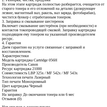
На этом этапе картридж полностью разбирается, очищается от
старого тонера и его отложений на деталях (дозирующее
лезвие, магнитный вал, ракель, вал заряда, фотобарабан),
чистится бункер с отработанным тонером.
3. Заправка и смазывание шестеренок
Включает смазывание шестерёнок (при необходимости) и
контактов токопроводящей смазкой. Заправку картриджа
подходящим ему тонером на указанный производителем
ресурс.
4. Гарантия
Даем гарантию на услуги связанные с заправкой и
восстановлением.
Характеристики
Модель картриджа
Cartridge 056H
Производитель
Canon
Ресурс картриджа
21000
Совместимость
LBP 325x / MF 542x / MF 543x
Технология печати
Лазерный
Тип печати
Монохромный
Цвет картриджа
Черный
Гарантия
На заправку
До окончания тонера или 6 мес
Отзывов (0)
Нет отзывов о данном товаре.