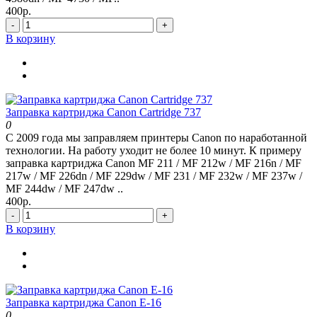
400р.
-
+
В корзину
Заправка картриджа Canon Cartridge 737
0
С 2009 года мы заправляем принтеры Canon по наработанной
технологии. На работу уходит не более 10 минут. К примеру
заправка картриджа Canon MF 211 / MF 212w / MF 216n / MF
217w / MF 226dn / MF 229dw / MF 231 / MF 232w / MF 237w /
MF 244dw / MF 247dw ..
400р.
-
+
В корзину
Заправка картриджа Canon E-16
0