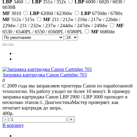
LBP
3460
LBP
351x / 352x
LBP
6000 / 6020 / 6030 /
6030B
MF
3010
LBP
6200d / 6230dw
LBP
6750dn / 6780x
MF
512x / 515x
MF
211 / 212w / 216n / 217w / 226dn /
229dw / 231 / 232w / 237w / 244dw / 247dw / 249dw
MF
6530 / 6540PL / 6550 / 6560PL / 6580PL
MF
6680dn
Заправка картриджа Canon Cartridge 703
0
С 2009 года мы заправляем принтеры Canon по наработанной
технологии. На работу уходит не более 10 минут. К примеру
заправка картриджа Canon LBP 2900 / LBP 3000 проходит в
несколько этапов:1. ДиагностикаМастер проверяет, как
печатает картридж до запра..
400р.
-
+
В корзину