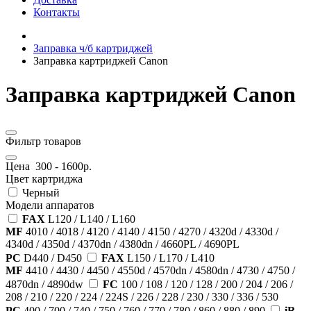
Контакты
Заправка ч/б картриджей
Заправка картриджей Canon
Заправка картриджей Canon
Фильтр товаров
Цена
300
-
1600
р.
Цвет картриджа
Черный
Модели аппаратов
FAX
L120 / L140 / L160
MF
4010 / 4018 / 4120 / 4140 / 4150 / 4270 / 4320d / 4330d /
4340d / 4350d / 4370dn / 4380dn / 4660PL / 4690PL
PC
D440 / D450
FAX
L150 / L170 / L410
MF
4410 / 4430 / 4450 / 4550d / 4570dn / 4580dn / 4730 / 4750 /
4870dn / 4890dw
FC
100 / 108 / 120 / 128 / 200 / 204 / 206 /
208 / 210 / 220 / 224 / 224S / 226 / 228 / 230 / 330 / 336 / 530
PC
400 / 700 / 740 / 750 / 760 / 770 / 780 / 860 / 880 / 890
iR