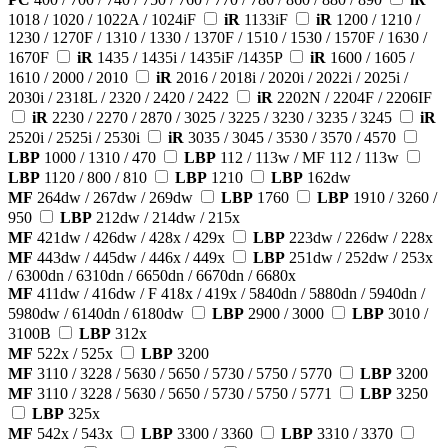
1018 / 1020 / 1022A / 1024iF
iR
1133iF
iR
1200 / 1210 /
1230 / 1270F / 1310 / 1330 / 1370F / 1510 / 1530 / 1570F / 1630 /
1670F
iR
1435 / 1435i / 1435iF /1435P
iR
1600 / 1605 /
1610 / 2000 / 2010
iR
2016 / 2018i / 2020i / 2022i / 2025i /
2030i / 2318L / 2320 / 2420 / 2422
iR
2202N / 2204F / 2206IF
iR
2230 / 2270 / 2870 / 3025 / 3225 / 3230 / 3235 / 3245
iR
2520i / 2525i / 2530i
iR
3035 / 3045 / 3530 / 3570 / 4570
LBP
1000 / 1310 / 470
LBP
112 / 113w / MF 112 / 113w
LBP
1120 / 800 / 810
LBP
1210
LBP
162dw
MF
264dw / 267dw / 269dw
LBP
1760
LBP
1910 / 3260 /
950
LBP
212dw / 214dw / 215x
MF
421dw / 426dw / 428x / 429x
LBP
223dw / 226dw / 228x
MF
443dw / 445dw / 446x / 449x
LBP
251dw / 252dw / 253x
/ 6300dn / 6310dn / 6650dn / 6670dn / 6680x
MF
411dw / 416dw / F 418x / 419x / 5840dn / 5880dn / 5940dn /
5980dw / 6140dn / 6180dw
LBP
2900 / 3000
LBP
3010 /
3100B
LBP
312x
MF
522x / 525x
LBP
3200
MF
3110 / 3228 / 5630 / 5650 / 5730 / 5750 / 5770
LBP
3200
MF
3110 / 3228 / 5630 / 5650 / 5730 / 5750 / 5771
LBP
3250
LBP
325x
MF
542x / 543x
LBP
3300 / 3360
LBP
3310 / 3370