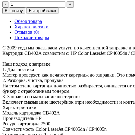
-
+
В корзину
Быстрый заказ
Обзор товара
Характеристики
Отзывов (0)
Похожие товары
С 2009 года мы оказываем услуги по качественной заправке и
Картридж CB402A совместим с: HP Color LaserJet CP4005dn / 
Наш подход к заправке:
1. Диагностика
Мастер проверяет, как печатает картридж до заправки. Это по
2. Разборка, чистка, продувка
На этом этапе картридж полностью разбирается, очищается от с
бункер с отработанным тонером.
3. Заправка и смазывание шестеренок
Включает смазывание шестерёнок (при необходимости) и конта
Характеристики
Модель картриджа
CB402A
Производитель
HP
Ресурс картриджа
7500
Совместимость
Color LaserJet CP4005dn / CP4005n
Технология печати
Лазерный