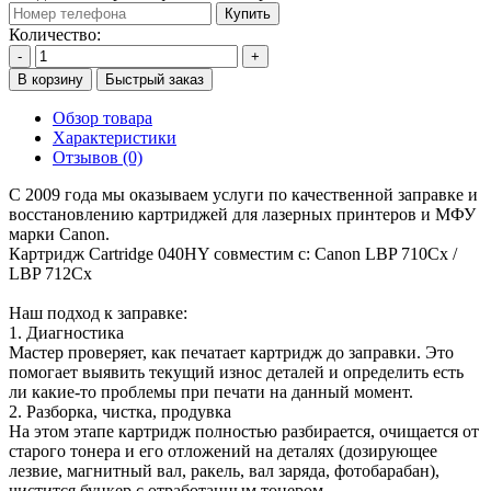
Купить
Количество:
-
+
В корзину
Быстрый заказ
Обзор товара
Характеристики
Отзывов (0)
С 2009 года мы оказываем услуги по качественной заправке и
восстановлению картриджей для лазерных принтеров и МФУ
марки Canon.
Картридж Cartridge 040HY совместим с: Canon LBP 710Cx /
LBP 712Cx
Наш подход к заправке:
1. Диагностика
Мастер проверяет, как печатает картридж до заправки. Это
помогает выявить текущий износ деталей и определить есть
ли какие-то проблемы при печати на данный момент.
2. Разборка, чистка, продувка
На этом этапе картридж полностью разбирается, очищается от
старого тонера и его отложений на деталях (дозирующее
лезвие, магнитный вал, ракель, вал заряда, фотобарабан),
чистится бункер с отработанным тонером.