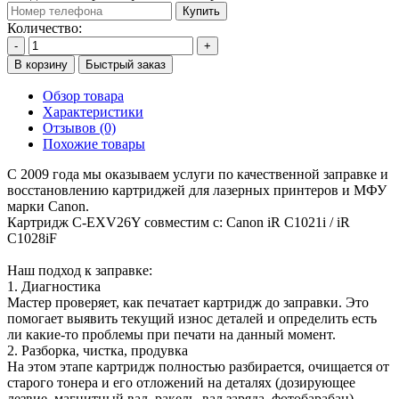
Купить
Количество:
-
+
В корзину
Быстрый заказ
Обзор товара
Характеристики
Отзывов (0)
Похожие товары
С 2009 года мы оказываем услуги по качественной заправке и
восстановлению картриджей для лазерных принтеров и МФУ
марки Canon.
Картридж C-EXV26Y совместим с: Canon iR C1021i / iR
C1028iF
Наш подход к заправке:
1. Диагностика
Мастер проверяет, как печатает картридж до заправки. Это
помогает выявить текущий износ деталей и определить есть
ли какие-то проблемы при печати на данный момент.
2. Разборка, чистка, продувка
На этом этапе картридж полностью разбирается, очищается от
старого тонера и его отложений на деталях (дозирующее
лезвие, магнитный вал, ракель, вал заряда, фотобарабан),