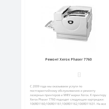
Ремонт Xerox Phaser 7760
0
С 2009 года мы оказываем услуги по
постгарантийному обслуживанию и ремонту
лазерных принтеров и МФУ марки Xerox. К принтеру
Xerox Phaser 7760 подходят следующие картриджи:
106R01160;106R01161;106R01162;106R011631. На все
работы и материалы предоставл..