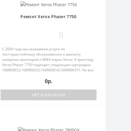
Ремонт Xerox Phaser 7750
0
С 2009 года мы оказываем услуги по
постгарантийному обслуживанию и ремонту
лазерных принтеров и МФУ марки Xerox. К принтеру
Xerox Phaser 7750 подходят следующие картриджи:
4600;161947001.
106R00652;106R00653;106R00654;106R006551. На все
работы и материалы предоставл..
0р.
НЕТ В НАЛИЧИИ