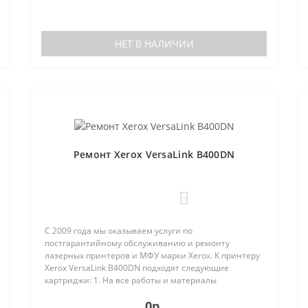
НЕТ В НАЛИЧИИ
Ремонт Xerox VersaLink B400DN
0
С 2009 года мы оказываем услуги по
постгарантийному обслуживанию и ремонту
лазерных принтеров и МФУ марки Xerox. К принтеру
Xerox VersaLink B400DN подходят следующие
картриджи: 1. На все работы и материалы
;106R01625;106R016261.
предоставляется гарантия;2. Бесплатная диагн..
0р.