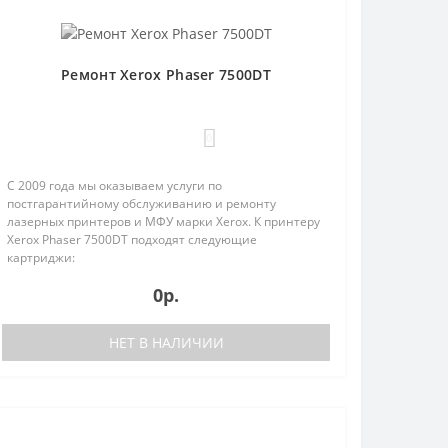
Ремонт Xerox Phaser 7500DT
0
С 2009 года мы оказываем услуги по
постгарантийному обслуживанию и ремонту
лазерных принтеров и МФУ марки Xerox. К принтеру
Xerox Phaser 7500DT подходят следующие
картриджи:
45;106R014461.
106R01440;106R01441;106R01442;106R01443;106R01444;106R01445;106R01
0р.
На в..
НЕТ В НАЛИЧИИ