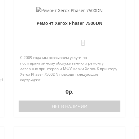
Ремонт Xerox Phaser 7500DN
0
С 2009 года мы оказываем услуги по
постгарантийному обслуживанию и ремонту
лазерных принтеров и МФУ марки Xerox. К принтеру
Xerox Phaser 7500DN подходят следующие
;106R01151;106R011521.
картриджи:
106R01440;106R01441;106R01442;106R01443;106R01444;106R014
0р.
На в..
НЕТ В НАЛИЧИИ