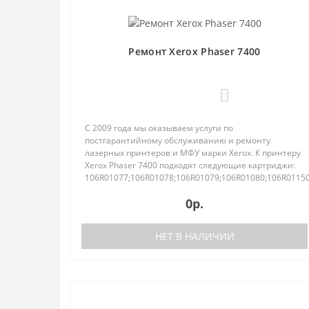
Ремонт Xerox Phaser 7400
0
С 2009 года мы оказываем услуги по
постгарантийному обслуживанию и ремонту
лазерных принтеров и МФУ марки Xerox. К принтеру
Xerox Phaser 7400 подходят следующие картриджи:
106R01077;106R01078;106R01079;106R01080;106R01150
На все..
0р.
НЕТ В НАЛИЧИИ