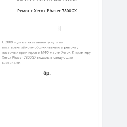
Ремонт Xerox Phaser 7800GX
0
С 2009 года мы оказываем услуги по
постгарантийному обслуживанию и ремонту
лазерных принтеров и МФУ марки Xerox. К принтеру
Xerox Phaser 7800GX подходят следующие
картриджи:
25;106R016261.
106R01570;106R01571;106R01572;106R01573;106R01624;106R01625;106R01
0р.
На в..