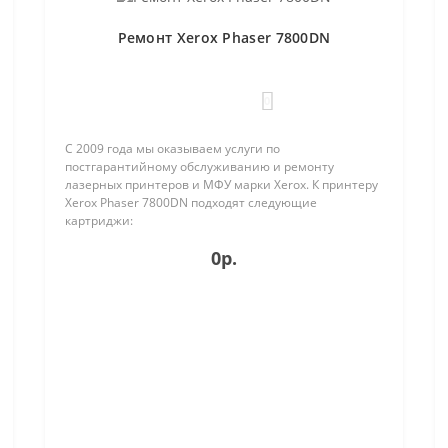
Ремонт Xerox Phaser 7800DN
0
С 2009 года мы оказываем услуги по
постгарантийному обслуживанию и ремонту
лазерных принтеров и МФУ марки Xerox. К принтеру
Xerox Phaser 7800DN подходят следующие
картриджи:
106R01570;106R01571;106R01572;106R01573;106R01624;106R016
0р.
На в..