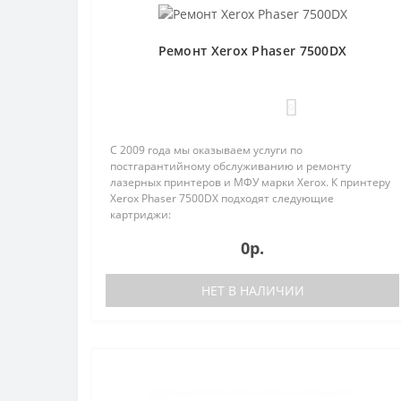
Ремонт Xerox Phaser 7500DX
0
С 2009 года мы оказываем услуги по
постгарантийному обслуживанию и ремонту
лазерных принтеров и МФУ марки Xerox. К принтеру
Xerox Phaser 7500DX подходят следующие
картриджи:
106R01440;106R01441;106R01442;106R01443;106R01444
0р.
На в..
НЕТ В НАЛИЧИИ