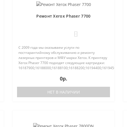
Ремонт Xerox Phaser 7700
0
С 2009 года мы оказываем услуги по
постгарантийному обслуживанию и ремонту
лазерных принтеров и МФУ марки Xerox. К принтеру
Xerox Phaser 7700 подходят следующие картриджи:
16187900;16188000;16188100;16188200;16194400;16194500;1619
;106R01445;106R014461.
На в..
0р.
НЕТ В НАЛИЧИИ