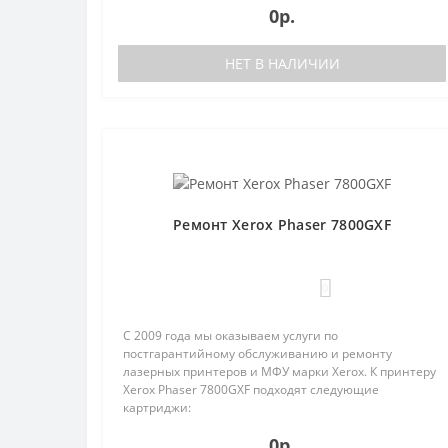
0р.
НЕТ В НАЛИЧИИ
Ремонт Xerox Phaser 7800GXF
0
С 2009 года мы оказываем услуги по
постгарантийному обслуживанию и ремонту
лазерных принтеров и МФУ марки Xerox. К принтеру
Xerox Phaser 7800GXF подходят следующие
картриджи:
106R01570;106R01571;106R01572;106R01573;106R01624
0р.
На ..