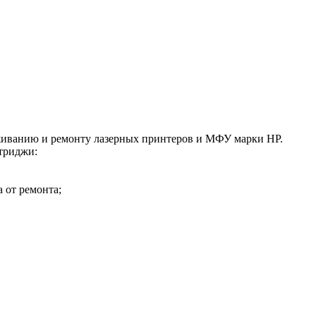
живанию и ремонту лазерных принтеров и МФУ марки HP.
триджи:
а от ремонта;