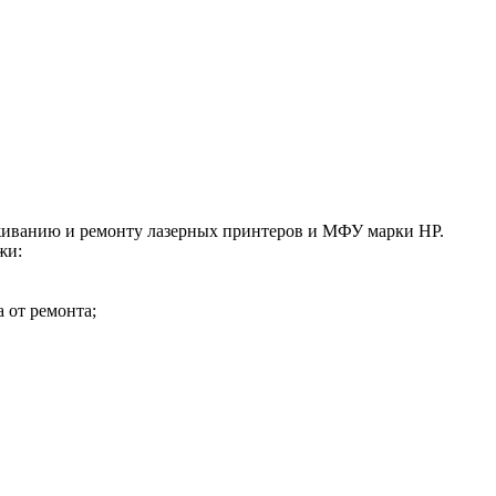
живанию и ремонту лазерных принтеров и МФУ марки HP.
жи:
а от ремонта;